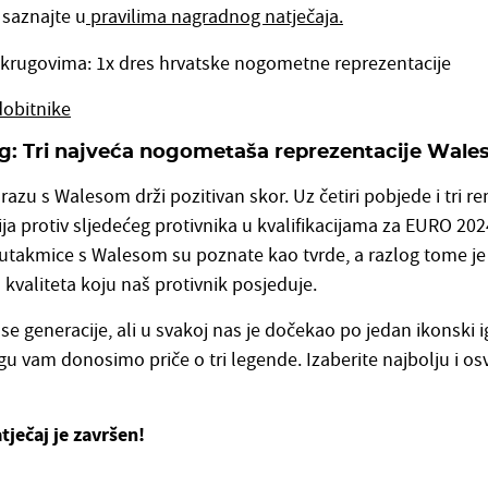
 saznajte u
pravilima nagradnog natječaja.
krugovima: 1x dres hrvatske nogometne reprezentacije
obitnike
g: Tri najveća nogometaša reprezentacije Wale
razu s Walesom drži pozitivan skor. Uz četiri pobjede i tri r
ja protiv sljedećeg protivnika u kvalifikacijama za EURO 2024
i utakmice s Walesom su poznate kao tvrde, a razlog tome je
kvaliteta koju naš protivnik posjeduje.
 se generacije, ali u svakoj nas je dočekao po jedan ikonski i
 vam donosimo priče o tri legende. Izaberite najbolju i osv
tječaj je završen!