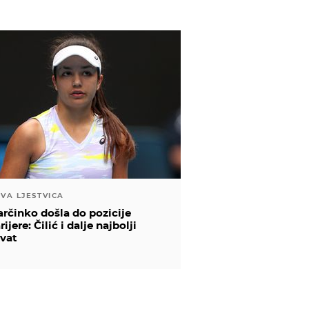
VA LJESTVICA
rčinko došla do pozicije
rijere: Čilić i dalje najbolji
vat