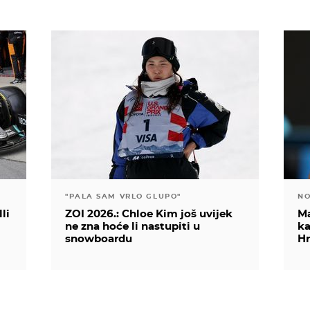
"PALA SAM VRLO GLUPO"
NO
li
ZOI 2026.: Chloe Kim još uvijek
Ma
ne zna hoće li nastupiti u
ka
snowboardu
Hr