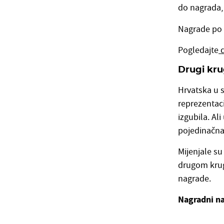
do nagrada,
Nagrade po 
Pogledajte
d
Drugi kru
Hrvatska u s
reprezentaci
izgubila. Al
pojedinačna 
Mijenjale su
drugom krugu
nagrade.
Nagradni na