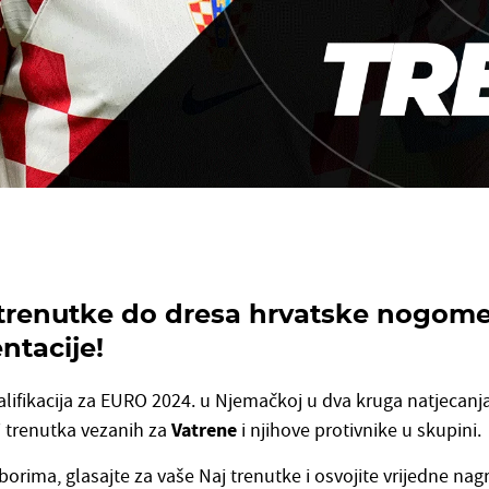
 trenutke do dresa hrvatske nogom
ntacije!
alifikacija za EURO 2024. u Njemačkoj u dva kruga natjecanj
j trenutka vezanih za
Vatrene
i njihove protivnike u skupini.
zborima, glasajte za vaše Naj trenutke i osvojite vrijedne na