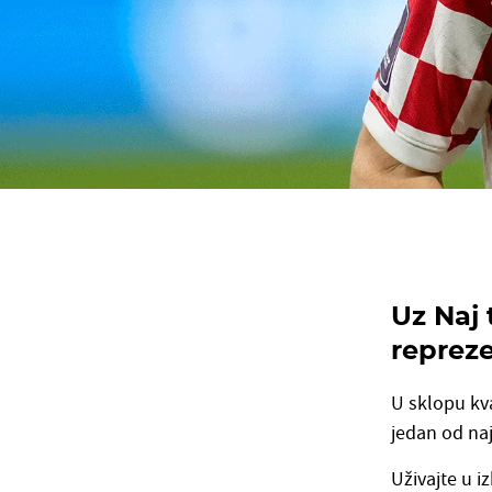
Uz Naj
repreze
U sklopu kv
jedan od na
Uživajte u i