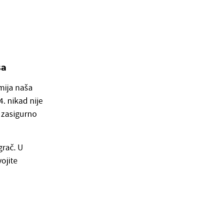
sa
emija naša
. nikad nije
 zasigurno
grač. U
ojite