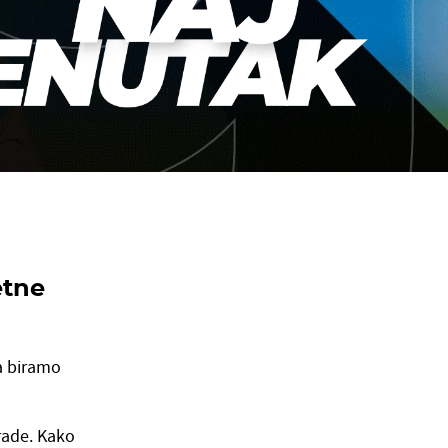
etne
a biramo
grade. Kako